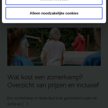
25 juli 2026
|
Nieuws
Lees meer
Alleen noodzakelijke cookies
Wat kost een zomerkamp?
Overzicht van prijzen en inclusief
Een zomerkamp in Nederland kost gemiddeld tussen de
€250 en [...]