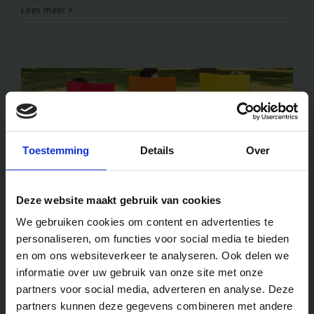
Lees meer
Toestemming
Details
Over
Deze website maakt gebruik van cookies
Zomerkamp boeken: wanneer
We gebruiken cookies om content en advertenties te
moet je reserveren?
personaliseren, om functies voor social media te bieden
en om ons websiteverkeer te analyseren. Ook delen we
In dit artikel lees je alles wat je moet weten [...]
informatie over uw gebruik van onze site met onze
partners voor social media, adverteren en analyse. Deze
partners kunnen deze gegevens combineren met andere
25 juli 2026
|
Nieuws