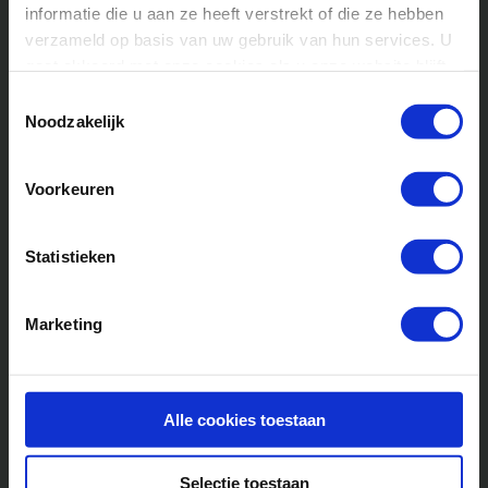
Lees meer
informatie die u aan ze heeft verstrekt of die ze hebben
verzameld op basis van uw gebruik van hun services. U
gaat akkoord met onze cookies als u onze website blijft
gebruiken.
Toestemmingsselectie
Noodzakelijk
Voorkeuren
Statistieken
Grijze Jager kamp: alles wat
Marketing
ouders willen weten
Het Grijze Jager kamp van Club Adventure is een
Alle cookies toestaan
avonturenkamp [...]
Selectie toestaan