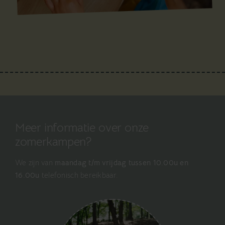
Meer informatie over onze
zomerkampen?
We zijn van
maandag t/m vrijdag tussen 10.00u en
16.00u
telefonisch bereikbaar.