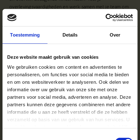
overlevingsvaardigheden en werk samen met je team om
spectaculaire survivalproeven te doorstaan.
Ben jij klaar voor deze geweldige survivalervaring?
Toestemming
Details
Over
Deze website maakt gebruik van cookies
We gebruiken cookies om content en advertenties te
personaliseren, om functies voor social media te bieden
en om ons websiteverkeer te analyseren. Ook delen we
informatie over uw gebruik van onze site met onze
Survivalkamp 7
partners voor social media, adverteren en analyse. Deze
partners kunnen deze gegevens combineren met andere
dagen
informatie die u aan ze heeft verstrekt of die ze hebben
verzameld op basis van uw gebruik van hun services. U
€ 795,-
gaat akkoord met onze cookies als u onze website blijft
gebruiken.
Toestemmingsselectie