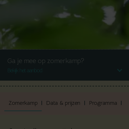
Ga je mee op zomerkamp?
Bekijk het aanbod
Zomerkamp
Data & prijzen
Programma
V