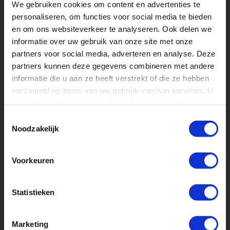
We gebruiken cookies om content en advertenties te
vakantieplezier van de kinderen. Samen met je collega-
personaliseren, om functies voor social media te bieden
begeleiders zorg je ervoor dat de kinderen een
en om ons websiteverkeer te analyseren. Ook delen we
geweldige tijd hebben tijdens een
kinderkamp
. Je
informatie over uw gebruik van onze site met onze
begeleidt activiteiten zoals knutselen, sport en spel,
partners voor social media, adverteren en analyse. Deze
kampvuuravonden en avontuurlijke activiteiten zoals
partners kunnen deze gegevens combineren met andere
klimmen in het klimbos. Je bent een vertrouwenspersoon
informatie die u aan ze heeft verstrekt of die ze hebben
en aanspreekpunt voor de kinderen gedurende de
verzameld op basis van uw gebruik van hun services. U
gehele vakantie.
gaat akkoord met onze cookies als u onze website blijft
gebruiken.
Toestemmingsselectie
Je taken als begeleider vakantie:
Noodzakelijk
Begeleiden en verzorgen van kinderen
Voorkeuren
tijdens diverse activiteiten.
Aandacht besteden aan de individuele
Statistieken
behoeften van elk kind.
Zorg dragen voor een veilige en plezierige
Marketing