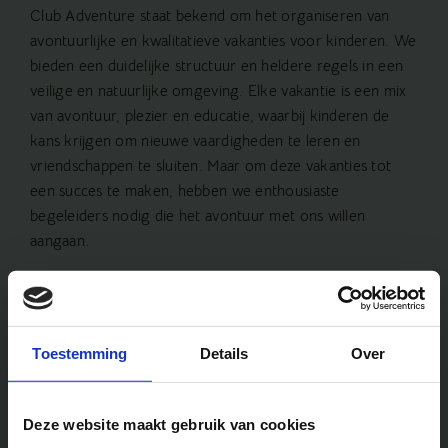
Club Adventure staat bekend om het organiseren van
avontuurlijke en kwalitatieve vakanties voor kinderen. We
bieden een duidelijke structuur en heldere regels in een
veilige en natuurlijke omgeving. Elke vakantie is een mix
van avontuur, plezier en educatie, waarbij kinderen de
kans krijgen om nieuwe vaardigheden te leren en
vriendschappen te sluiten. Maar om deze vakanties tot
een succes te maken, hebben we enthousiaste
begeleiders nodig die het avontuur met ons willen
aangaan.
Wat kun je verwachten als
kamp begeleider?
Toestemming
Details
Over
Begeleider vakantie
Deze website maakt gebruik van cookies
Als begeleider speel je een cruciale rol in het