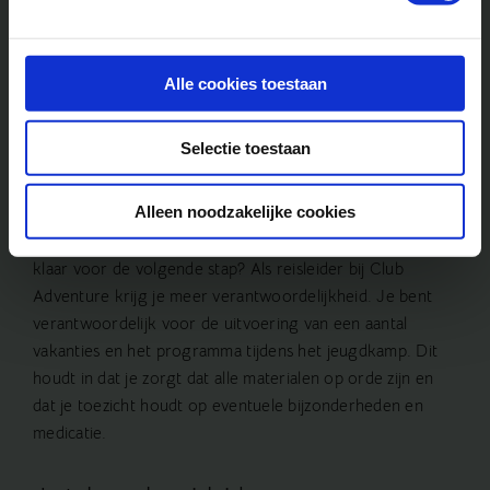
omgeving.
Samenwerken met andere begeleiders om
een gestroomlijnd programma aan te
Alle cookies toestaan
bieden.
Selectie toestaan
Reisleider
Alleen noodzakelijke cookies
Heb je al wat ervaring opgedaan als begeleider en ben je
klaar voor de volgende stap? Als reisleider bij Club
Adventure krijg je meer verantwoordelijkheid. Je bent
verantwoordelijk voor de uitvoering van een aantal
vakanties en het programma tijdens het
jeugdkamp
. Dit
houdt in dat je zorgt dat alle materialen op orde zijn en
dat je toezicht houdt op eventuele bijzonderheden en
medicatie.