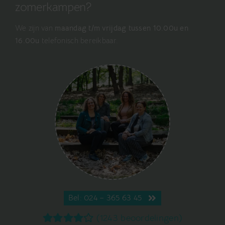
zomerkampen?
We zijn van
maandag t/m vrijdag tussen 10.00u en
16.00u
telefonisch bereikbaar.
Bel: 024 – 365 63 45
(1243 beoordelingen)