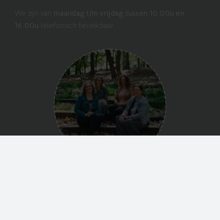
We zijn van
maandag t/m vrijdag tussen 10.00u en
16.00u
telefonisch bereikbaar.
Bel: 024 – 365 63 45
(1246 beoordelingen)