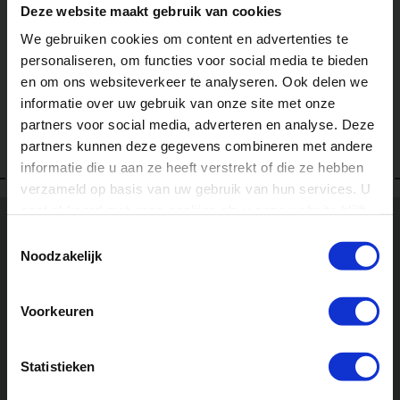
13 jaar
Deze website maakt gebruik van cookies
We gebruiken cookies om content en advertenties te
Zonder je ouders op
personaliseren, om functies voor social media te bieden
vakantie
en om ons websiteverkeer te analyseren. Ook delen we
informatie over uw gebruik van onze site met onze
partners voor social media, adverteren en analyse. Deze
partners kunnen deze gegevens combineren met andere
informatie die u aan ze heeft verstrekt of die ze hebben
verzameld op basis van uw gebruik van hun services. U
gaat akkoord met onze cookies als u onze website blijft
gebruiken.
Toestemmingsselectie
Noodzakelijk
Bekijk onze zomerkampen
Voorkeuren
Statistieken