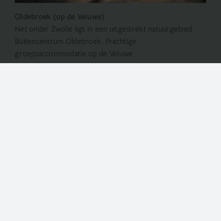
Oldebroek (op de Veluwe)
Net onder Zwolle ligt in een uitgestrekt natuurgebied
Buitencentrum Oldebroek. Prachtige
groepsaccommodatie op de Veluwe.
Bekijk de locatie Oldebroek
Meer informatie over onze