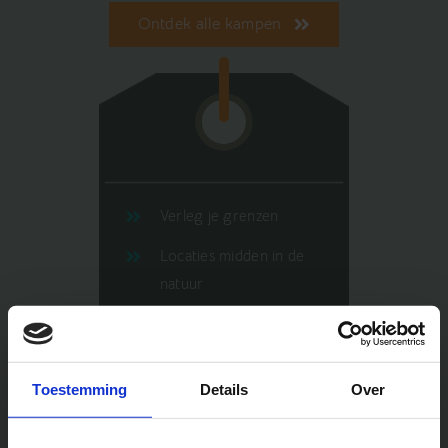
Ontdek alle kampen
Verleg je grenzen
Locaties midden in de
natuur
Maak nieuwe vrienden
Ervaren en enthousiaste
Toestemming
Details
Over
begeleiding
Voor kinderen van 5 tot