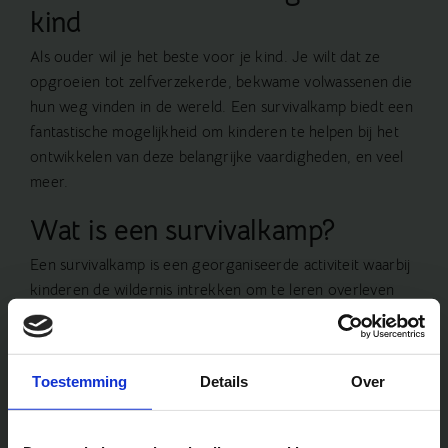
kind
Als ouder wil je het beste voor je kind. Je wilt dat ze
opgroeien tot zelfverzekerde, bekwame volwassenen die
hun weg vinden in de wereld. Een
survivalkamp
biedt een
fantastische mogelijkheid om kinderen te helpen bij het
ontwikkelen van deze belangrijke vaardigheden, en veel
meer.
Wat is een survivalkamp?
Een survivalkamp is een georganiseerde activiteit waarbij
kinderen de wildernis intrekken om te leren overleven
met minimale middelen. Ze leren basisvaardigheden zoals
vuur maken, navigeren, eerstehulpverlening, en
teamwork, vaak gecombineerd met spannende
Toestemming
Details
Over
activiteiten zoals tokkelen of kanoën.
Het verbeteren van