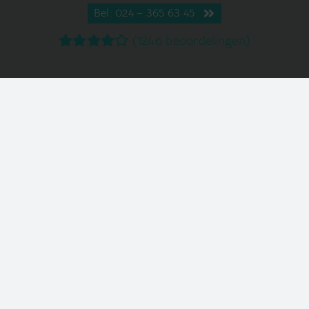
Bel: 024 – 365 63 45
(1246 beoordelingen)
Hoogstraat 52, 6611 BZ Overasselt