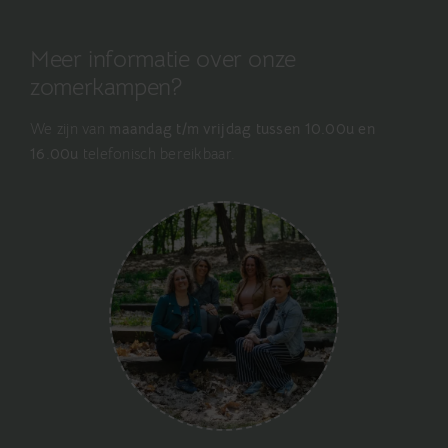
Meer informatie over onze
zomerkampen?
We zijn van
maandag t/m vrijdag tussen 10.00u en
16.00u
telefonisch bereikbaar.