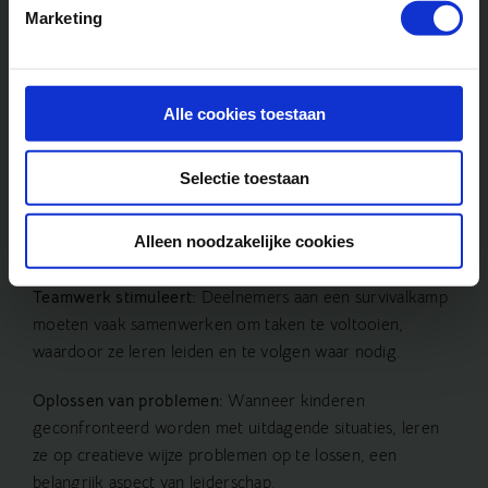
Marketing
Ontwikkelen van
leiderschapsvaardigheden
Alle cookies toestaan
Leiderschapsvaardigheden zijn cruciaal, niet alleen voor
toekomstige beroepsrollen maar ook voor persoonlijke
Selectie toestaan
ontwikkeling. Survivalkampen leggen een fundament
voor leiderschap door kinderen de kans te geven
Alleen noodzakelijke cookies
verantwoordelijkheid te nemen.
Teamwerk stimuleert:
Deelnemers aan een survivalkamp
moeten vaak samenwerken om taken te voltooien,
waardoor ze leren leiden en te volgen waar nodig.
Oplossen van problemen:
Wanneer kinderen
geconfronteerd worden met uitdagende situaties, leren
ze op creatieve wijze problemen op te lossen, een
belangrijk aspect van leiderschap.