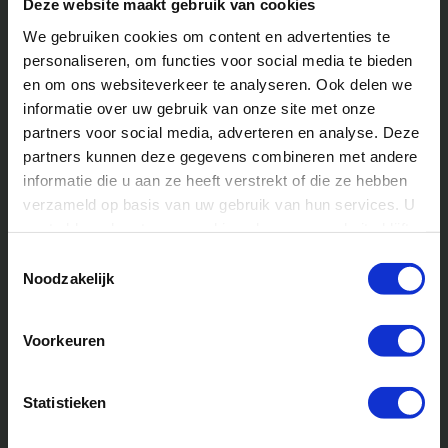
Deze website maakt gebruik van cookies
zelfvertrouwen
We gebruiken cookies om content en advertenties te
personaliseren, om functies voor social media te bieden
en om ons websiteverkeer te analyseren. Ook delen we
Waarom is zelfvertrouwen zo belangrijk voor kinderen?
informatie over uw gebruik van onze site met onze
Kinderen met zelfvertrouwen zijn eerder bereid om
partners voor social media, adverteren en analyse. Deze
nieuwe uitdagingen aan te gaan, relaties op te bouwen en
partners kunnen deze gegevens combineren met andere
door te zetten wanneer het moeilijk wordt.
informatie die u aan ze heeft verstrekt of die ze hebben
Survivalkampen kunnen kinderen helpen hun
verzameld op basis van uw gebruik van hun services. U
comfortzones te verlaten, hun grenzen te verleggen en
gaat akkoord met onze cookies als u onze website blijft
trots te zijn op wat ze bereiken.
gebruiken.
Toestemmingsselectie
Noodzakelijk
Hand-on ervaring:
Door echte taken te voltooien, zoals
het bouwen van een schuilplaats, ervaren kinderen een
tastbaar gevoel van prestatie.
Voorkeuren
Overwinnen van obstakels:
In een survival situatie leert
Statistieken
een kind zijn angsten te confronteren en te overwinnen,
wat zijn zelfvertrouwen een enorme boost kan geven.