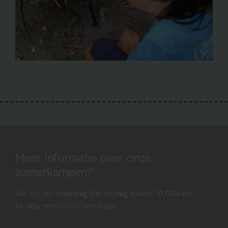
Meer informatie over onze
zomerkampen?
We zijn van
maandag t/m vrijdag tussen 10.00u en
16.00u
telefonisch bereikbaar.