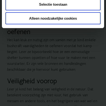
leveren en wat je kind zelf moet meenemen. Label alle
Selectie toestaan
persoonlijke items met de naam van je kind om
verwisseling te voorkomen.
Alleen noodzakelijke cookies
Bushcraft vaardigheden vooraf
oefenen
Het kan leuk en nuttig zijn om samen met je kind enkele
bushcraft vaardigheden te oefenen voordat het kamp
begint. Leer ze bijvoorbeeld hoe ze een eenvoudige
shelter kunnen opzetten of hoe vuur te maken met een
vuurstarter. Er zijn vele bronnen en handleidingen
beschikbaar die je hiervoor kunt gebruiken.
Veiligheid voorop
Leer je kind het belang van veiligheid in de natuur. Dat
betekent voorzichtig zijn met vuur, het gebruik van
messen en andere tools, en het begrijpen van wat wel en