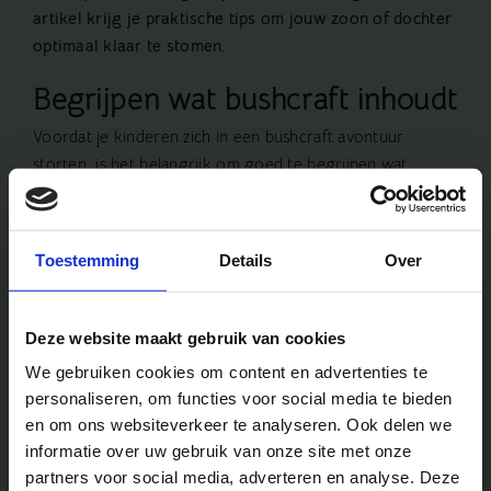
artikel krijg je praktische tips om jouw zoon of dochter
optimaal klaar te stomen.
Begrijpen wat bushcraft inhoudt
Voordat je kinderen zich in een bushcraft avontuur
storten, is het belangrijk om goed te begrijpen wat
bushcraft precies is. Leg uit dat
bushcraft
meer is dan
kamperen; het gaat om het leren leven in en met de
natuur, en het gebruiken van de natuurlijke bronnen om
Toestemming
Details
Over
te overleven. Dit kan de bouw van een onderdak, het
vinden van eetbare planten, en het maken van vuur
insluiten.
Deze website maakt gebruik van cookies
We gebruiken cookies om content en advertenties te
Fysieke voorbereiding
personaliseren, om functies voor social media te bieden
Bushcraft kan fysiek veeleisend zijn. Afhankelijk van de
en om ons websiteverkeer te analyseren. Ook delen we
leeftijd en het niveau van je kind, kan het nuttig zijn om
informatie over uw gebruik van onze site met onze
vooraf enige conditietraining te doen. Zorg ervoor dat
partners voor social media, adverteren en analyse. Deze