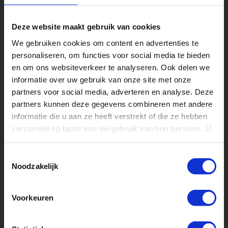
ontwikkelen
Deze website maakt gebruik van cookies
Tijdens avontuurlijke activiteiten leren kinderen
We gebruiken cookies om content en advertenties te
belangrijke vaardigheden zoals leiderschap,
personaliseren, om functies voor social media te bieden
probleemoplossend vermogen en zelfvertrouwen.
en om ons websiteverkeer te analyseren. Ook delen we
Omringd door natuur en uitgedaagd door activiteiten
informatie over uw gebruik van onze site met onze
zoals wandklimmen, kajakken of speurtochten, leren ze
partners voor social media, adverteren en analyse. Deze
risico’s in te schatten en hun intuïtie te vertrouwen.
partners kunnen deze gegevens combineren met andere
informatie die u aan ze heeft verstrekt of die ze hebben
Verminderen van angsten
verzameld op basis van uw gebruik van hun services. U
gaat akkoord met onze cookies als u onze website blijft
gebruiken.
Toestemmingsselectie
Avontuur stelt kinderen ook in staat om angsten te
Noodzakelijk
overwinnen. Of het nu gaat om het beklimmen van een
hoge touwladder of het slapen in een tent, elke
overwonnen uitdaging is een overwinning op zichzelf en
Voorkeuren
een stap in hun persoonlijke groei.