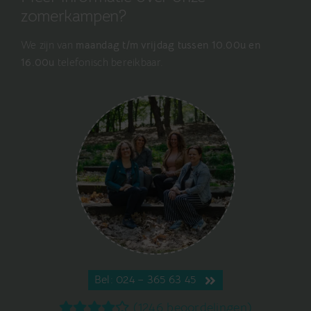
zomerkampen?
We zijn van
maandag t/m vrijdag tussen 10.00u en
16.00u
telefonisch bereikbaar.
Bel: 024 – 365 63 45
(1246 beoordelingen)