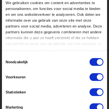
alleen fysiek hun weg te vinden, maar ontwikkelt ook hun
We gebruiken cookies om content en advertenties te
probleemoplossend vermogen en ruimtelijk inzicht.
personaliseren, om functies voor social media te bieden
en om ons websiteverkeer te analyseren. Ook delen we
Sociale vaardigheden
informatie over uw gebruik van onze site met onze
partners voor social media, adverteren en analyse. Deze
partners kunnen deze gegevens combineren met andere
Samenwerken
informatie die u aan ze heeft verstrekt of die ze hebben
verzameld op basis van uw gebruik van hun services. U
Of het nu gaat om het opzetten van een tent of het
gaat akkoord met onze cookies als u onze website blijft
organiseren van een teamspel, samenwerking staat
gebruiken.
Toestemmingsselectie
centraal op kamp. Kinderen leren luisteren naar anderen,
Noodzakelijk
duidelijk communiceren en begrijpen hoe ze in een team
kunnen bijdragen aan een gemeenschappelijk doel.
Voorkeuren
Conflict oplossen
Statistieken
Leven in een groep kan soms leiden tot
meningsverschillen. Op
kinderkamp
leren kinderen
Marketing