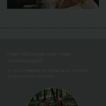
Meer informatie over onze
zomerkampen?
We zijn van
maandag t/m vrijdag tussen 10.00u en
16.00u
telefonisch bereikbaar.