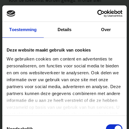
voor de toekomst worden gelegd. In onze snel
veranderende en technologie-gedreven wereld kan het
gemakkelijk zijn om te vergeten hoe belangrijk
natuurlijke ervaringen zijn voor de groei van een kind.
De interactie met dieren, in het bijzonder, kan een
Toestemming
Details
Over
unieke en onvervangbare rol spelen in deze
ontwikkeling. In dit artikel bespreken we waarom
Deze website maakt gebruik van cookies
speelboerderijen, plaatsen waar kinderen kunnen
spelen en leren met een verscheidenheid aan dieren,
We gebruiken cookies om content en advertenties te
essentieel zijn voor het opgroeiende kind.
personaliseren, om functies voor social media te bieden
en om ons websiteverkeer te analyseren. Ook delen we
Wat is een speelboerderij?
informatie over uw gebruik van onze site met onze
partners voor social media, adverteren en analyse. Deze
Een speelboerderij is een omgeving die kinderen de kans
partners kunnen deze gegevens combineren met andere
geeft om zich te mengen met het boerenleven, met
informatie die u aan ze heeft verstrekt of die ze hebben
direct contact met dieren en de natuur. Het is een
verzameld op basis van uw gebruik van hun services. U
educatieve ruimte waar spelen en leren hand in hand
gaat akkoord met onze cookies als u onze website blijft
gaan. Kinderen krijgen hier de kans om te verzorgen,
gebruiken.
Toestemmingsselectie
voeren en het gedrag van dieren te bestuderen, en dit
Noodzakelijk