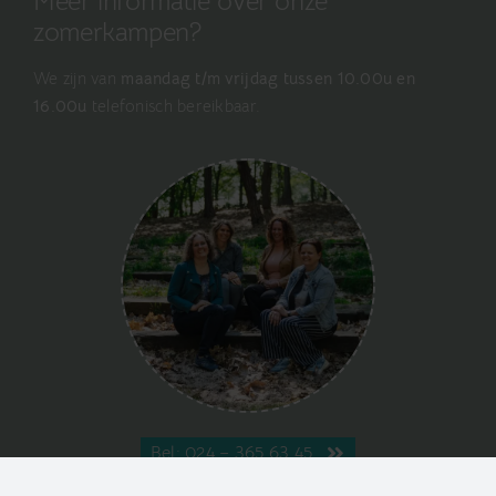
Meer informatie over onze
zomerkampen?
We zijn van
maandag t/m vrijdag tussen 10.00u en
16.00u
telefonisch bereikbaar.
Bel: 024 – 365 63 45