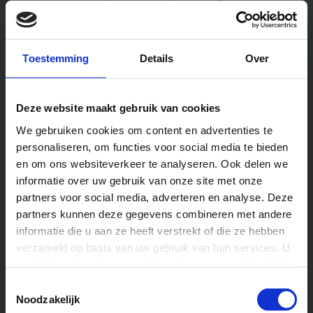
samenwerken op kamp?
Op onze zomerkampen, worden kinderen dagelijks
uitgedaagd om in wisselende groepjes opdrachten en
Toestemming
Details
Over
spellen uit te voeren. Dit proces is bewust ontworpen om
hen te stimuleren buiten hun comfortzone te stappen. Ze
leren niet alleen nieuwe activiteiten, maar ook hoe ze
Deze website maakt gebruik van cookies
effectief kunnen functioneren in een team.
We gebruiken cookies om content en advertenties te
personaliseren, om functies voor social media te bieden
Vertrouwen opbouwen in een
en om ons websiteverkeer te analyseren. Ook delen we
nieuwe groep
informatie over uw gebruik van onze site met onze
partners voor social media, adverteren en analyse. Deze
partners kunnen deze gegevens combineren met andere
Vertrouwen is de basis van elke succesvolle
informatie die u aan ze heeft verstrekt of die ze hebben
samenwerking. Op kamp leren kinderen al snel dat ze op
verzameld op basis van uw gebruik van hun services. U
anderen moeten kunnen rekenen. Denk aan een
gaat akkoord met onze cookies als u onze website blijft
klimparcours waarbij de een de ander moet zekeren, of
gebruiken.
Toestemmingsselectie
een strategisch spel waarin teamleden elkaars
Noodzakelijk
aanwijzingen moeten opvolgen.