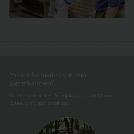
Meer informatie over onze
zomerkampen?
We zijn van
maandag t/m vrijdag tussen 10.00u en
16.00u
telefonisch bereikbaar.