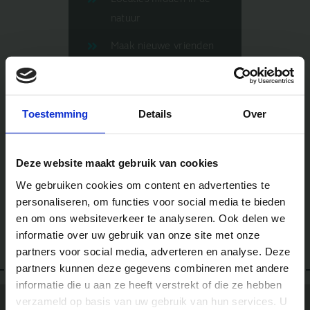
natuur
Maak nieuwe vrienden
Ervaren en enthousiaste
begeleiding
Toestemming
Details
Over
Voor kinderen van 5 tot
13 jaar
Deze website maakt gebruik van cookies
Zonder je ouders op
We gebruiken cookies om content en advertenties te
vakantie
personaliseren, om functies voor social media te bieden
en om ons websiteverkeer te analyseren. Ook delen we
informatie over uw gebruik van onze site met onze
partners voor social media, adverteren en analyse. Deze
partners kunnen deze gegevens combineren met andere
informatie die u aan ze heeft verstrekt of die ze hebben
verzameld op basis van uw gebruik van hun services. U