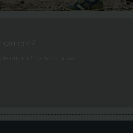
erkampen?
n 16.00u
telefonisch bereikbaar.