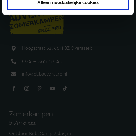
Alleen noodzakelijke cookies
Hoogstraat 52, 6611 BZ Overasselt
024 – 365 63 45
info@clubadventure.nl
Zomerkampen
5 t/m 8 jaar
Outdoor Kids Camp 7 dagen