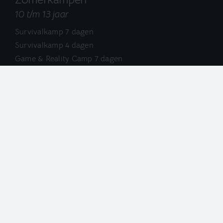
10 t/m 13 jaar
Survivalkamp 7 dagen
Survivalkamp 4 dagen
Game & Reality Camp 7 dagen
Game & Reality Camp 4 dagen
Just Girls Camp 7 dagen
Adventure & Fun 7 dagen
Grijze Jager kamp 7 dagen
Schrijf u in voor onze nieuwsbrief!
Inschrijven