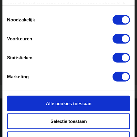
gaat akkoord met onze cookies als u onze website blijft
gebruiken.
Toestemmingsselectie
Noodzakelijk
Voorkeuren
Bel: 024 – 365 63 45
Statistieken
(1245 beoordelingen)
Marketing
Alle cookies toestaan
Selectie toestaan