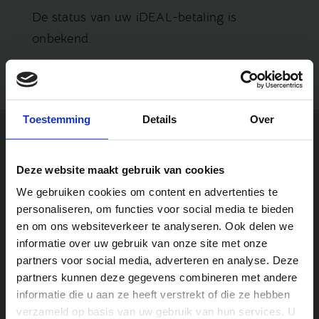
De status van uw iDEAL-betaling is
onbekend.
Toestemming
Details
Over
Meer informatie over onze
Deze website maakt gebruik van cookies
zomerkampen?
We gebruiken cookies om content en advertenties te
We zijn van
maandag t/m vrijdag tussen 10.00u en
personaliseren, om functies voor social media te bieden
16.00u
telefonisch bereikbaar.
en om ons websiteverkeer te analyseren. Ook delen we
informatie over uw gebruik van onze site met onze
partners voor social media, adverteren en analyse. Deze
partners kunnen deze gegevens combineren met andere
informatie die u aan ze heeft verstrekt of die ze hebben
verzameld op basis van uw gebruik van hun services. U